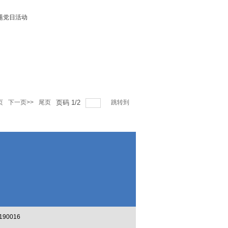
题党日活动
页
下一页>>
尾页
页码
1
/
2
跳转到
90016