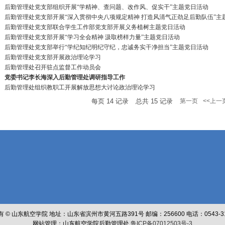
后勤管理处党支部组织开展“学精神、查问题、改作风、促实干”主题党日活动
后勤管理处党支部开展“深入贯彻中央八项规定精神 打造风清气正劲足后勤队伍”主
后勤管理处党支部联合学生工作部党支部开展义务植树主题党日活动
后勤管理处党支部开展“学习全会精神 汲取榜样力量”主题党日活动
后勤管理处党支部举行“学纪知纪明纪守纪，忠诚务实干净担当”主题党日活动
后勤管理处党支部开展政治理论学习
后勤管理处召开驻点监督工作动员会
党委书记李长海深入后勤管理处调研指导工作
后勤管理处组织教职工开展解放思想大讨论政治理论学习
每页
14
记录
总共
15
记录
第一页
<<上一
 © 山东航空学院 地址：山东省滨州市黄河五路391号 邮编：256600 电话：0543-31
网站管理：山东航空学院后勤管理处
鲁ICP备07012503号-3