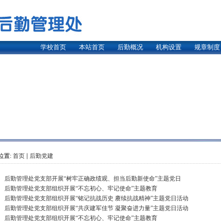
学校首页
本站首页
后勤概况
机构设置
规章制度
位置:
首页
后勤党建
后勤管理处党支部开展“树牢正确政绩观、担当后勤新使命”主题党日
后勤管理处党支部组织开展“不忘初心、牢记使命”主题教育
后勤管理处党支部组织开展“铭记抗战历史 赓续抗战精神”主题党日活动
后勤管理处党支部组织开展“共庆建军佳节 凝聚奋进力量”主题党日活动
后勤管理处党支部组织开展“不忘初心、牢记使命”主题教育